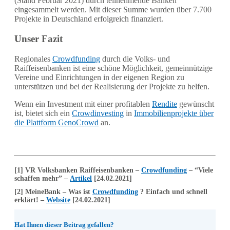
(Stand Februar 2021) durch teilnehmende Banken
eingesammelt werden. Mit dieser Summe wurden über 7.700
Projekte in Deutschland erfolgreich finanziert.
Unser Fazit
Regionales
Crowdfunding
durch die Volks- und
Raiffeisenbanken ist eine schöne Möglichkeit, gemeinnützige
Vereine und Einrichtungen in der eigenen Region zu
unterstützen und bei der Realisierung der Projekte zu helfen.
Wenn ein Investment mit einer profitablen
Rendite
gewünscht
ist, bietet sich ein
Crowdinvesting
in
Immobilienprojekte über
die Plattform GenoCrowd
an.
[1] VR Volksbanken Raiffeisenbanken –
Crowdfunding
– “Viele
schaffen mehr” –
Artikel
[24.02.2021]
[2] MeineBank – Was ist
Crowdfunding
? Einfach und schnell
erklärt! –
Website
[24.02.2021]
Hat Ihnen dieser Beitrag gefallen?