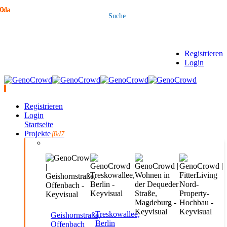
Registrieren
Login
Registrieren
Login
Startseite
Projekte
Treskowallee,
Geishornstraße,
Berlin
Offenbach