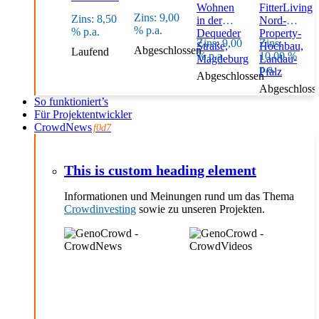
Wohnen
FitterLiving
9,00
8,50
in der
Nord-
Dequeder
Property-
9,00
Straße,
Hochbau,
Abgeschlossen
Laufend
10,00
Magdeburg
Landau-
Pfalz
Abgeschlossen
Abgeschloss
So funktioniert’s
Für Projektentwickler
CrowdNews
This is custom heading element
Informationen und Meinungen rund um das Thema
Crowdinvesting
sowie zu unseren Projekten.